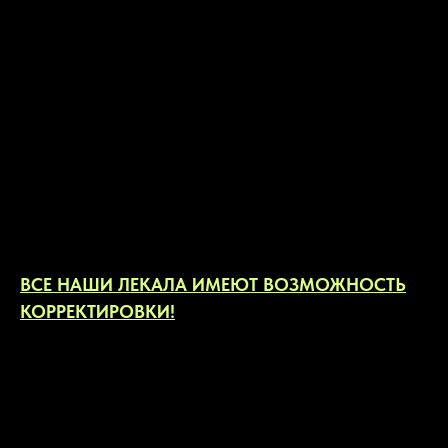
300,00
р.
КУПИТЬ
К основному файлу с изделием вы можете
приобрести дополнительные варианты
моделирования из выпадающего меню выше. Они
идут отдельным файлом.
ВСЕ НАШИ ЛЕКАЛА ИМЕЮТ ВОЗМОЖНОСТЬ
КОРРЕКТИРОВКИ!
Лонгслив прямого силуэта с втачным рукавом.
Горловина обработана притачной бейкой.
Прибавка на свободу облегания по обхвату груди 6